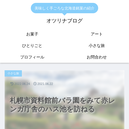
美味しく手ごろな北海道銘菓の紹介
オツリナブログ
お菓子
アート
ひとりごと
小さな旅
プロフィール
お問合わせ
小さな旅
2022.06.24
2021.06.22
札幌市資料館前バラ園をみて赤レ
ンガ庁舎のハス池を訪ねる